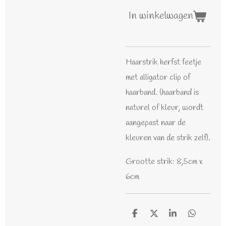
In winkelwagen
Haarstrik herfst feetje
met alligator clip of
haarband. (haarband is
naturel of kleur, wordt
aangepast naar de
kleuren van de strik zelf).
Grootte strik: 8,5cm x
6cm
D
D
S
D
e
e
h
e