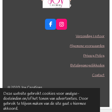
F
I
a
n
c
s
Verzending & retour
e
t
b
a
Algemene voorwaarden
o
g
o
r
Privacy Policy
k
a
Betalingsmogelijkheden
m
Contact
© 2020 Joy Creations
Deze website gebruikt cookies voor analyse-
Powered by
JouwWeb
doeleinden en/of het tonen van advertenties. Door
gebruik te blijven maken van de site gaat u hiermee
akkoord.