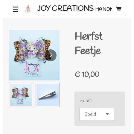
Ga
JOY CREATIONS
HANDMADE ♡
direct
naar
Herfst
de
hoofdinhoud
Feetje
€ 10,00
Soort