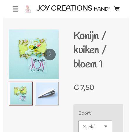
Ga
JOY CREATIONS
HANDMADE ♡
direct
naar
Konijn /
de
hoofdinhoud
kuiken /
bloem 1
€ 7,50
Soort