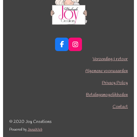
F
I
a
n
c
s
Verzending & retour
e
t
b
a
Algemene voorwaarden
o
g
o
r
Privacy Policy
k
a
Betalingsmogelijkheden
m
Contact
© 2020 Joy Creations
Powered by
JouwWeb