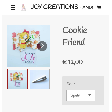
Ga
JOY CREATIONS
HANDMADE ♡
direct
naar
Cookie
de
hoofdinhoud
Friend
€ 12,00
Soort