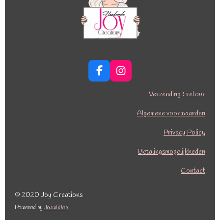
F
I
a
n
c
s
Verzending & retour
e
t
b
a
Algemene voorwaarden
o
g
o
r
Privacy Policy
k
a
Betalingsmogelijkheden
m
Contact
© 2020 Joy Creations
Powered by
JouwWeb