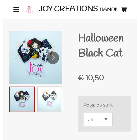
Ga
JOY CREATIONS
HANDMADE ♡
direct
naar
Halloween
de
hoofdinhoud
Black Cat
€ 10,50
Popje op strik