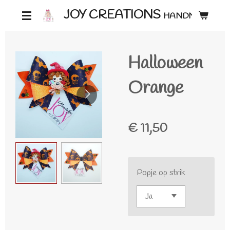
Ga
JOY CREATIONS
HANDMADE ♡
direct
naar
Halloween
de
hoofdinhoud
Orange
€ 11,50
Popje op strik