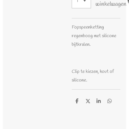
winkelwagen
Fopspeenketting
regenboog met silicone
bijtkralen.
Clip te kiezen, hout of
silicone.
D
D
S
D
e
e
h
e
l
e
a
l
e
l
r
e
n
e
n