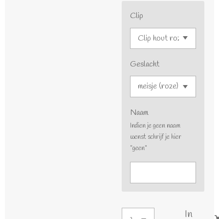
Clip
Geslacht
Naam
Indien je geen naam
wenst schrijf je hier
"geen"
In