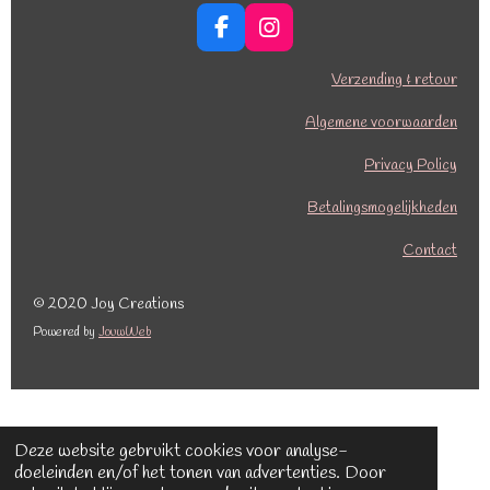
F
I
a
n
c
s
Verzending & retour
e
t
b
a
Algemene voorwaarden
o
g
o
r
Privacy Policy
k
a
Betalingsmogelijkheden
m
Contact
© 2020 Joy Creations
Powered by
JouwWeb
Deze website gebruikt cookies voor analyse-
doeleinden en/of het tonen van advertenties. Door