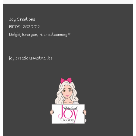
Joy Creations
BE0542820017
België, Evergem, Riemesteenweg 91
joy.creations@hotmail.be