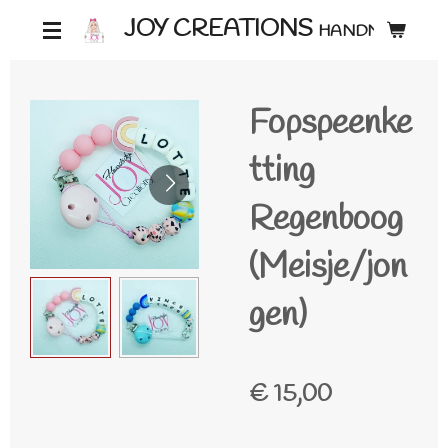
Ga
JOY CREATIONS
HANDMADE ♡
direct
naar
Fopspeenke
de
hoofdinhoud
tting
Regenboog
(Meisje/jon
gen)
€ 15,00