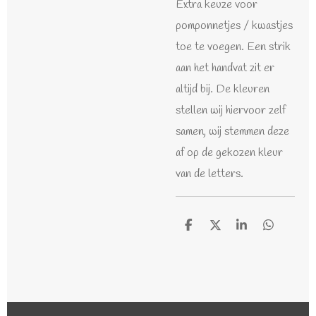
Extra keuze voor
pomponnetjes / kwastjes
toe te voegen. Een strik
aan het handvat zit er
altijd bij. De kleuren
stellen wij hiervoor zelf
samen, wij stemmen deze
af op de gekozen kleur
van de letters.
D
D
S
D
e
e
h
e
l
e
a
l
e
l
r
e
n
e
n