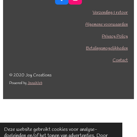
F
I
a
n
c
s
Verzending & retour
e
t
b
a
Algemene voorwaarden
o
g
o
r
Privacy Policy
k
a
Betalingsmogelijkheden
m
Contact
© 2020 Joy Creations
Powered by
JouwWeb
Deze website gebruikt cookies voor analyse-
doeleinden en/of het tonen van advertenties. Door