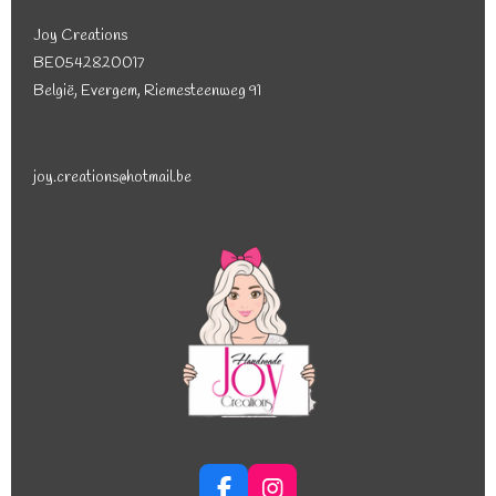
Joy Creations
BE0542820017
België, Evergem, Riemesteenweg 91
joy.creations@hotmail.be