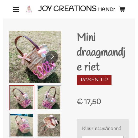
Ga
JOY CREATIONS
HANDMADE ♡
direct
naar
Mini
de
hoofdinhoud
draagmandj
e riet
PASEN TIP
€ 17,50
Kleur naam/woord