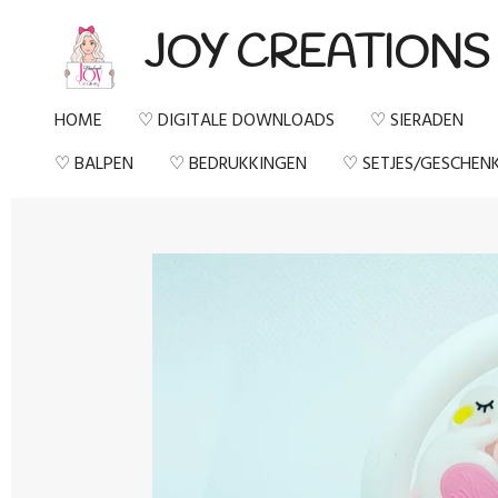
Ga
JOY CREATIONS
direct
naar
HOME
♡ DIGITALE DOWNLOADS
♡ SIERADEN
de
♡ BALPEN
♡ BEDRUKKINGEN
♡ SETJES/GESCHEN
hoofdinhoud