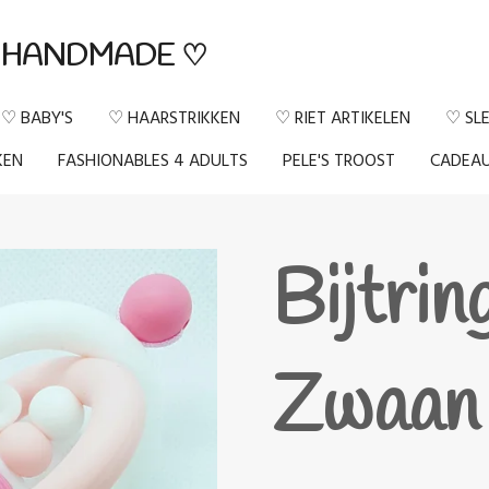
HANDMADE ♡
♡ BABY'S
♡ HAARSTRIKKEN
♡ RIET ARTIKELEN
♡ SL
KEN
FASHIONABLES 4 ADULTS
PELE'S TROOST
CADEA
Bijtrin
Zwaan