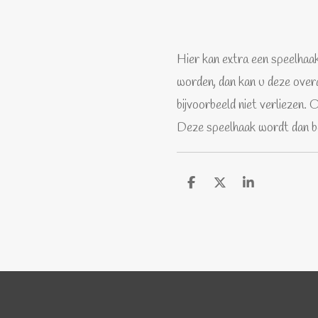
Hier kan extra een speelhaa
worden, dan kan u deze overa
bijvoorbeeld niet verliezen.
Deze speelhaak wordt dan b
D
D
S
e
e
h
l
e
a
e
l
r
n
e