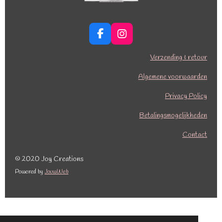
F
I
a
n
c
s
Verzending & retour
e
t
b
a
Algemene voorwaarden
o
g
o
r
Privacy Policy
k
a
Betalingsmogelijkheden
m
Contact
© 2020 Joy Creations
Powered by
JouwWeb