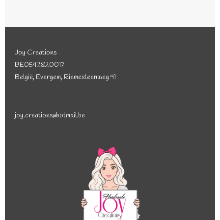
e
l
r
e
n
e
n
Joy Creations
BE0542820017
België, Evergem, Riemesteenweg 91
joy.creations@hotmail.be