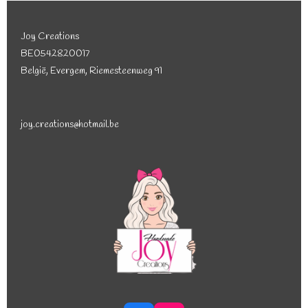
Joy Creations
BE0542820017
België, Evergem, Riemesteenweg 91
joy.creations@hotmail.be