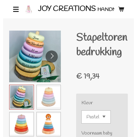
Ga
JOY CREATIONS
HANDMADE ♡
direct
naar
Stapeltoren
de
hoofdinhoud
bedrukking
€ 19,34
Kleur
Voornaam baby