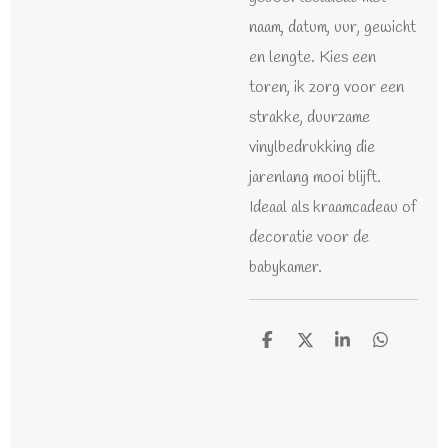
naam, datum, uur, gewicht
en lengte. Kies een
toren, ik zorg voor een
strakke, duurzame
vinylbedrukking die
jarenlang mooi blijft.
Ideaal als kraamcadeau of
decoratie voor de
babykamer.
D
D
S
D
e
e
h
e
l
e
a
l
e
l
r
e
n
e
n