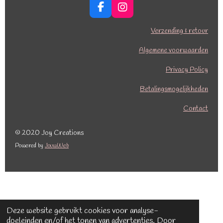
F
I
a
n
c
s
Verzending & retour
e
t
b
a
Algemene voorwaarden
o
g
o
r
Privacy Policy
k
a
Betalingsmogelijkheden
m
Contact
© 2020 Joy Creations
Powered by
JouwWeb
Deze website gebruikt cookies voor analyse-
doeleinden en/of het tonen van advertenties. Door