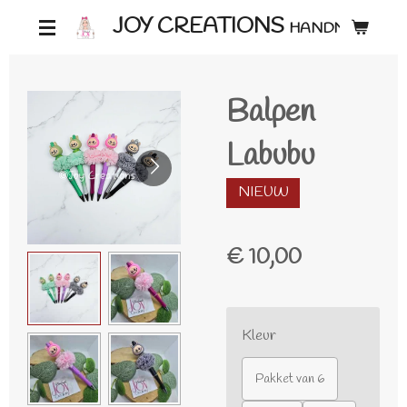
Ga
JOY CREATIONS
HANDMADE ♡
direct
naar
Balpen
de
hoofdinhoud
Labubu
NIEUW
€ 10,00
Kleur
Pakket van 6