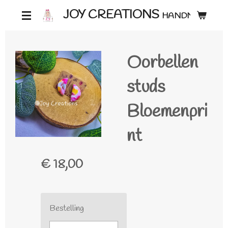
Ga
JOY CREATIONS
HANDMADE ♡
direct
naar
Oorbellen
de
hoofdinhoud
studs
Bloemenpri
nt
€ 18,00
Bestelling