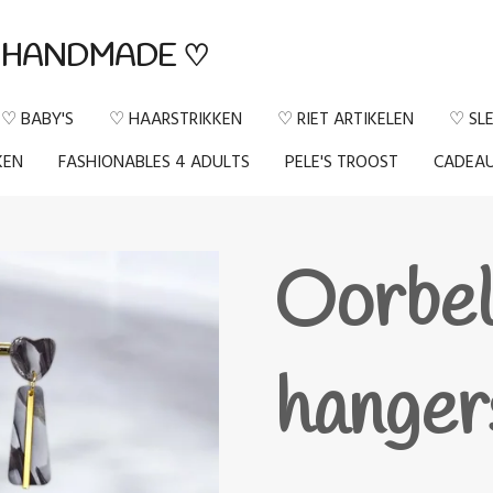
HANDMADE ♡
♡ BABY'S
♡ HAARSTRIKKEN
♡ RIET ARTIKELEN
♡ SL
KEN
FASHIONABLES 4 ADULTS
PELE'S TROOST
CADEA
Oorbel
hanger