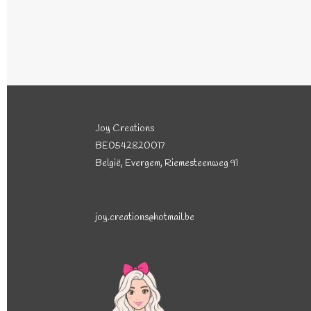
Joy Creations
BE0542820017
België, Evergem, Riemesteenweg 91
joy.creations@hotmail.be