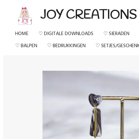
Ga
JOY CREATIONS
direct
naar
HOME
♡ DIGITALE DOWNLOADS
♡ SIERADEN
de
♡ BALPEN
♡ BEDRUKKINGEN
♡ SETJES/GESCHEN
hoofdinhoud