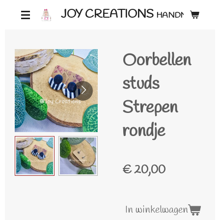
Ga
JOY CREATIONS
HANDMADE ♡
direct
naar
Oorbellen
de
hoofdinhoud
studs
Strepen
rondje
€ 20,00
In winkelwagen