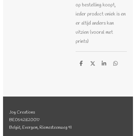
op bestelling koopt,
ieder product uniek is en
er altijd anders kan
uitzien (vooral met
prints)
D
D
S
D
e
e
h
e
l
e
a
l
e
l
r
e
n
e
n
Joy Creations
BE0542820017
België, Evergem, Riemesteenweg 91