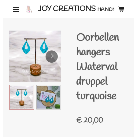
Ga
JOY CREATIONS
HANDMADE ♡
direct
naar
Oorbellen
de
hoofdinhoud
hangers
Waterval
druppel
turquoise
€ 20,00