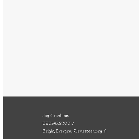
Joy Creations
BE0542820017
België, Evergem, Riemesteenweg 91