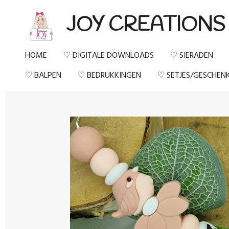
Ga
JOY CREATIONS
direct
naar
HOME
♡ DIGITALE DOWNLOADS
♡ SIERADEN
de
♡ BALPEN
♡ BEDRUKKINGEN
♡ SETJES/GESCHEN
hoofdinhoud