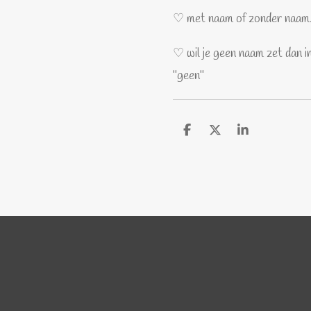
♡ met naam of zonder naam
♡ wil je geen naam zet dan 
"geen"
D
D
S
e
e
h
l
e
a
e
l
r
n
e