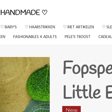
HANDMADE ♡
♡ BABY'S
♡ HAARSTRIKKEN
♡ RIET ARTIKELEN
♡ SL
KEN
FASHIONABLES 4 ADULTS
PELE'S TROOST
CADEA
Fopspe
Little 
Nieuw