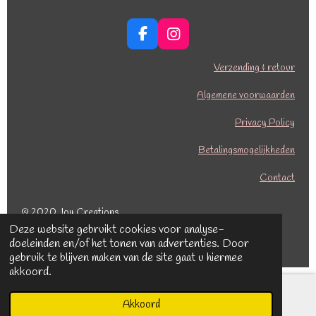
F
I
a
n
c
s
Verzending & retour
e
t
b
a
Algemene voorwaarden
o
g
o
r
Privacy Policy
k
a
Betalingsmogelijkheden
m
Contact
© 2020 Joy Creations
Deze website gebruikt cookies voor analyse-
Powered by
JouwWeb
doeleinden en/of het tonen van advertenties. Door
gebruik te blijven maken van de site gaat u hiermee
akkoord.
Akkoord
E-mailadres
Kaart
Facebook