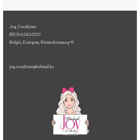
Joy Creations
BE0542820017
België, Evergem, Riemesteenweg 91
joy.creations@hotmail.be