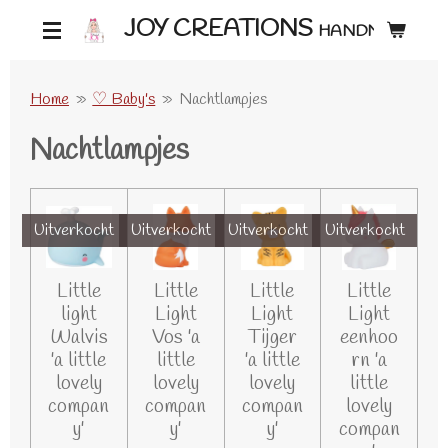
Ga
JOY CREATIONS
HANDMADE ♡
direct
naar
Home
»
♡ Baby's
»
Nachtlampjes
de
Nachtlampjes
hoofdinhoud
Uitverkocht
Uitverkocht
Uitverkocht
Uitverkocht
Little
Little
Little
Little
light
Light
Light
Light
Walvis
Vos 'a
Tijger
eenhoo
'a little
little
'a little
rn 'a
lovely
lovely
lovely
little
compan
compan
compan
lovely
y'
y'
y'
compan