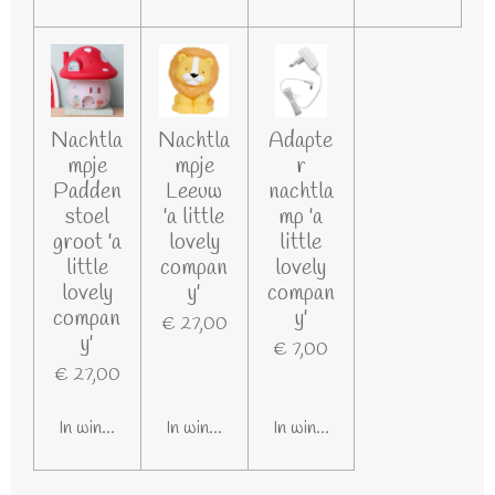
Nachtla
Nachtla
Adapte
mpje
mpje
r
Padden
Leeuw
nachtla
stoel
'a little
mp 'a
groot 'a
lovely
little
little
compan
lovely
lovely
y'
compan
compan
y'
€ 27,00
y'
€ 7,00
€ 27,00
In winkelwagen
In winkelwagen
In winkelwagen