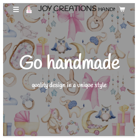
Ga
JOY CREATIONS
HANDMADE ♡
direct
naar
de
hoofdinhoud
Go handmade
quality design in a unique style