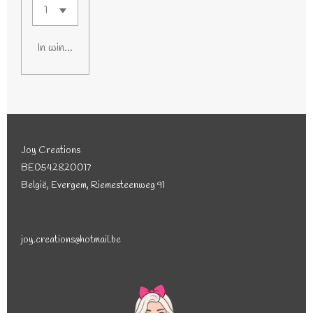
In winkelwagen
Joy Creations
BE0542820017
België, Evergem, Riemesteenweg 91
joy.creations@hotmail.be