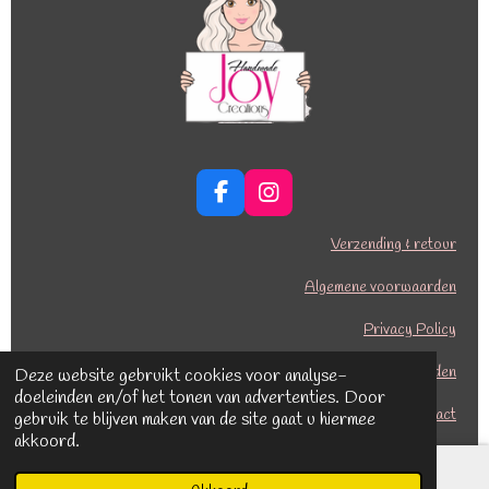
F
I
a
n
c
s
Verzending & retour
e
t
b
a
Algemene voorwaarden
o
g
o
r
Privacy Policy
k
a
Betalingsmogelijkheden
m
Deze website gebruikt cookies voor analyse-
doeleinden en/of het tonen van advertenties. Door
Contact
gebruik te blijven maken van de site gaat u hiermee
akkoord.
© 2020 Joy Creations